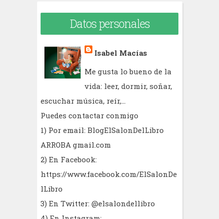
Datos personales
Isabel Macías
Me gusta lo bueno de la
vida: leer, dormir, soñar,
escuchar música, reír,...
Puedes contactar conmigo
1) Por email: BlogElSalonDelLibro
ARROBA gmail.com
2) En Facebook:
https://www.facebook.com/ElSalonDe
lLibro
3) En Twitter: @elsalondellibro
4) En Instagram: