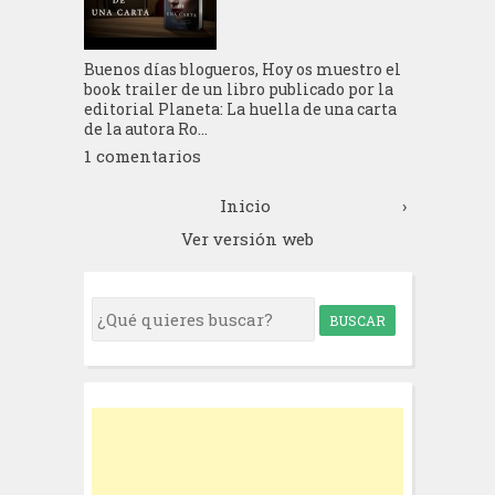
Buenos días blogueros, Hoy os muestro el
book trailer de un libro publicado por la
editorial Planeta: La huella de una carta
de la autora Ro...
1 comentarios
Inicio
›
Ver versión web
S
e
a
r
c
h