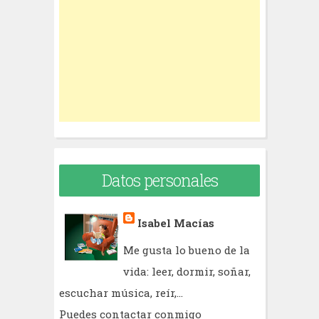
f
o
r
:
Datos personales
Isabel Macías
Me gusta lo bueno de la
vida: leer, dormir, soñar,
escuchar música, reír,...
Puedes contactar conmigo