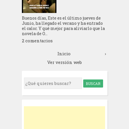
Buenos días, Este es el último jueves de
Junio, ha llegado el verano y ha entrado
el calor. Y qué mejor para aliviarlo que la
novela de O...
2 comentarios
Inicio
›
Ver versión web
S
e
a
r
c
h