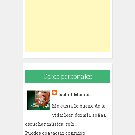
f
o
r
:
Datos personales
Isabel Macías
Me gusta lo bueno de la
vida: leer, dormir, soñar,
escuchar música, reír,...
Puedes contactar conmigo