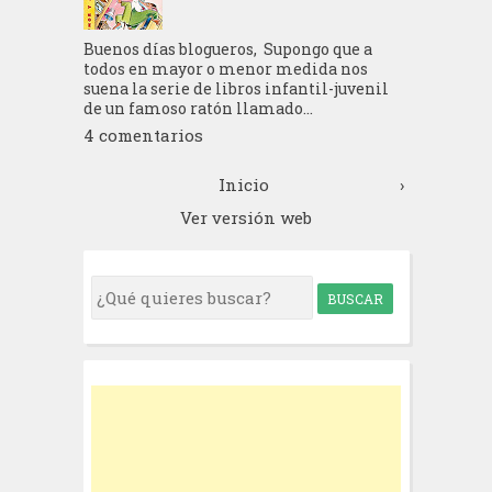
Buenos días blogueros, Supongo que a
todos en mayor o menor medida nos
suena la serie de libros infantil-juvenil
de un famoso ratón llamado...
4 comentarios
Inicio
›
Ver versión web
S
e
a
r
c
h
f