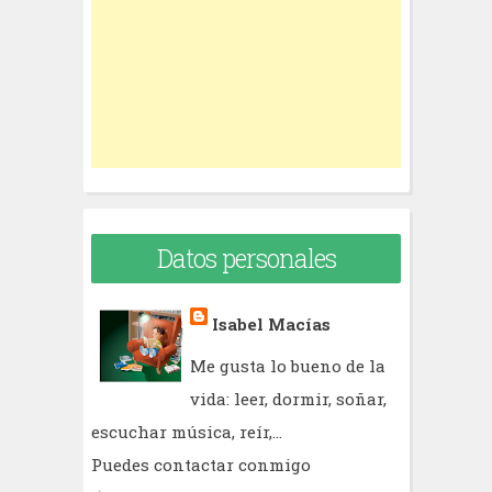
o
r
:
Datos personales
Isabel Macías
Me gusta lo bueno de la
vida: leer, dormir, soñar,
escuchar música, reír,...
Puedes contactar conmigo