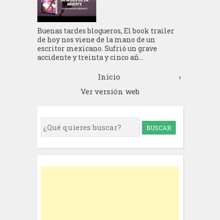
Buenas tardes blogueros, El book trailer
de hoy nos viene de la mano de un
escritor mexicano. Sufrió un grave
accidente y treinta y cinco añ...
Inicio
›
Ver versión web
S
e
a
r
c
h
f