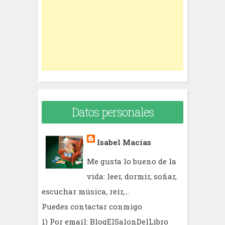
o
r
:
Datos personales
Isabel Macías
Me gusta lo bueno de la
vida: leer, dormir, soñar,
escuchar música, reír,...
Puedes contactar conmigo
1) Por email: BlogElSalonDelLibro