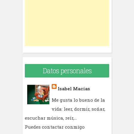
o
r
:
Datos personales
Isabel Macías
Me gusta lo bueno de la
vida: leer, dormir, soñar,
escuchar música, reír,...
Puedes contactar conmigo