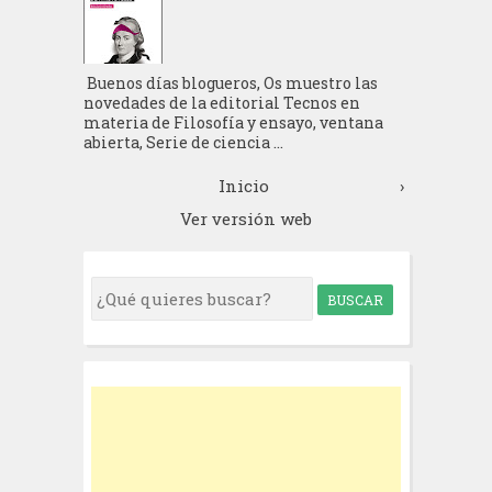
Buenos días blogueros, Os muestro las
novedades de la editorial Tecnos en
materia de Filosofía y ensayo, ventana
abierta, Serie de ciencia ...
Inicio
›
Ver versión web
S
e
a
r
c
h
f