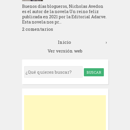
Buenos días blogueros, Nicholas Avedon
es el autor de la novela Un reino feliz
publicada en 2021 por la Editorial Adarve.
Esta novela nos pr...
2 comentarios
Inicio
›
Ver versión web
S
e
a
r
c
h
f