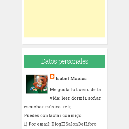
o
r
:
Datos personales
Isabel Macías
Me gusta lo bueno de la
vida: leer, dormir, soñar,
escuchar música, reír,...
Puedes contactar conmigo
1) Por email: BlogElSalonDelLibro