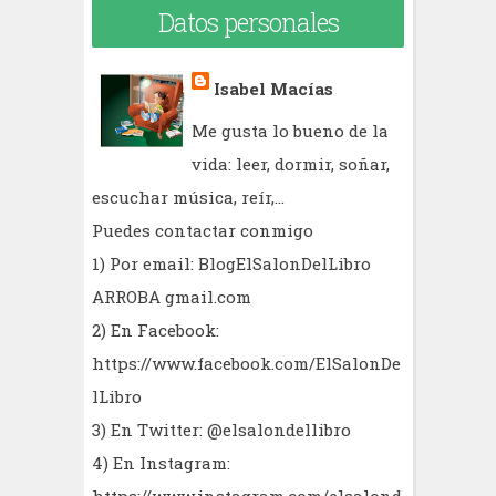
Datos personales
Isabel Macías
Me gusta lo bueno de la
vida: leer, dormir, soñar,
escuchar música, reír,...
Puedes contactar conmigo
1) Por email: BlogElSalonDelLibro
ARROBA gmail.com
2) En Facebook:
https://www.facebook.com/ElSalonDe
lLibro
3) En Twitter: @elsalondellibro
4) En Instagram:
https://www.instagram.com/elsalond