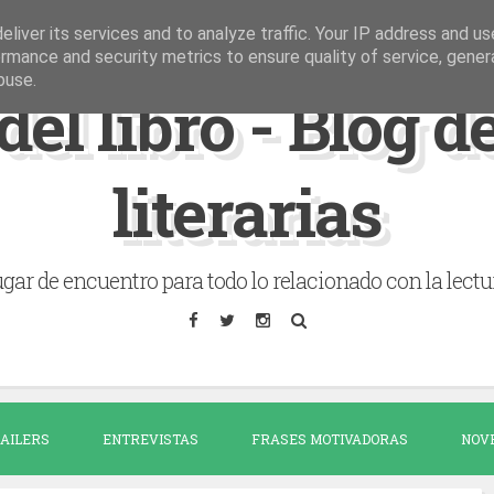
liver its services and to analyze traffic. Your IP address and u
rmance and security metrics to ensure quality of service, gene
buse.
del libro - Blog 
literarias
gar de encuentro para todo lo relacionado con la lectu
AILERS
ENTREVISTAS
FRASES MOTIVADORAS
NOV