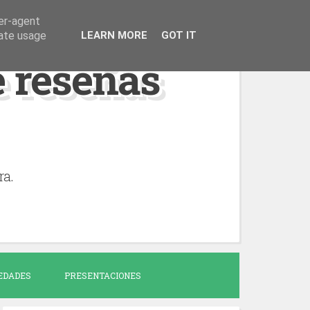
ser-agent
rate usage
LEARN MORE
GOT IT
de reseñas
ra.
EDADES
PRESENTACIONES