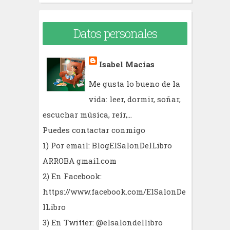
Datos personales
Isabel Macías
Me gusta lo bueno de la
vida: leer, dormir, soñar,
escuchar música, reír,...
Puedes contactar conmigo
1) Por email: BlogElSalonDelLibro
ARROBA gmail.com
2) En Facebook:
https://www.facebook.com/ElSalonDe
lLibro
3) En Twitter: @elsalondellibro