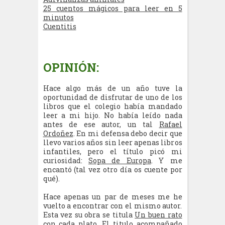
25 cuentos mágicos para leer en 5
minutos
Cuentitis
OPINIÓN:
Hace algo más de un año tuve la
oportunidad de disfrutar de uno de los
libros que el colegio había mandado
leer a mi hijo. No había leído nada
antes de ese autor, un tal
Rafael
Ordoñez
. En mi defensa debo decir que
llevo varios años sin leer apenas libros
infantiles, pero el título picó mi
curiosidad:
Sopa de Europa
. Y me
encantó (tal vez otro día os cuente por
qué).
Hace apenas un par de meses me he
vuelto a encontrar con el mismo autor.
Esta vez su obra se titula
Un buen rato
con cada plato
. El titulo acompañado