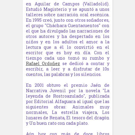
en Aguilar de Campos (Valladolid).
Estudió Magisterio y se apuntó a unos
talleres sobre narración oral escénica.
En 1995 creó, junto con otros soñadores,
el grupo "Cháchara Cuentacuentos" con
el que ha divulgado las narraciones de
otros autores y ha despertado en los
niños y en los adultos el amor a la
lectura que a él lo convirtió en el
escritor que es hoy en día. Con el
tiempo cada uno tomó su rumbo y
Rafael Ordoñez
se dedicó a contar y
escribir, a leer y a disfrutar de l0s
cuentos, las palabras y los silencios.
En 2001 obtuvo el premio Jaén de
Narrativa Juvenil por la novela "La
leyenda de Rostroazulado", publicada
por Editorial Alfaguara al igual que las
siguientes obras: Animales muy
normales, La estrella viajera, Los
lunares de Renata, El tesoro del dragón
y Un buen rato con cada plato.
Aún hoy con más de doce libros