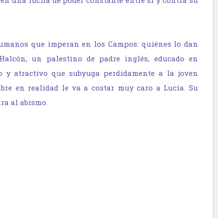
nen una lucha de poder constante entre sí y contra su
.
humanos que imperan en los Campos: quiénes lo dan
Halcón, un palestino de padre inglés, educado en
o y atractivo que subyuga perdidamente a la joven
bre en realidad le va a costar muy caro a Lucía. Su
ara al abismo.