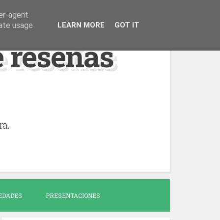
ser-agent
rate usage
LEARN MORE
GOT IT
de reseñas
ra.
EDADES
PRESENTACIONES