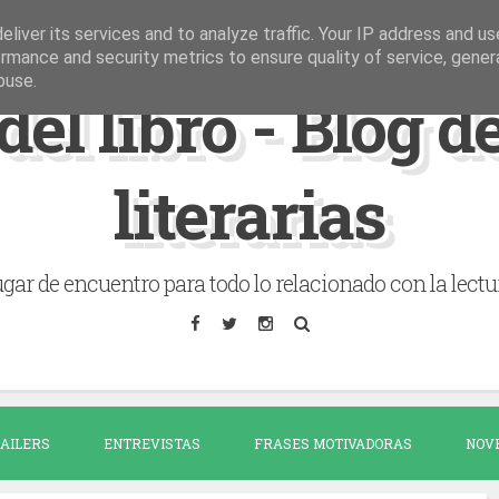
liver its services and to analyze traffic. Your IP address and u
rmance and security metrics to ensure quality of service, gene
buse.
del libro - Blog 
literarias
gar de encuentro para todo lo relacionado con la lectu
AILERS
ENTREVISTAS
FRASES MOTIVADORAS
NOV