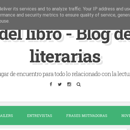
liver its services and to analyze traffic. Your IP address and u
rmance and security metrics to ensure quality of service, gene
buse.
del libro - Blog 
literarias
gar de encuentro para todo lo relacionado con la lectu
AILERS
ENTREVISTAS
FRASES MOTIVADORAS
NOV