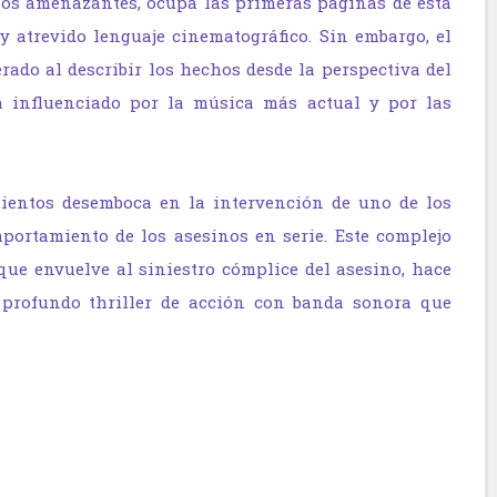
sos amenazantes, ocupa las primeras páginas de esta
 atrevido lenguaje cinematográfico. Sin embargo, el
rado al describir los hechos desde la perspectiva del
a influenciado por la música más actual y por las
mientos desem­boca en la intervención de uno de los
portamiento de los ase­sinos en serie. Este complejo
que envuelve al siniestro cómplice del asesino, hace
profundo thriller de acción con banda sonora que