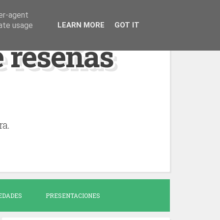
ser-agent
rate usage
LEARN MORE
GOT IT
de reseñas
ra.
EDADES
PRESENTACIONES