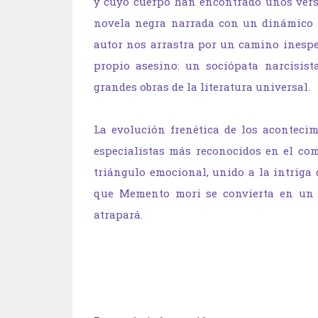
y cuyo cuer­po han encontrado unos ver
novela negra narrada con un dinámico y
autor nos arrastra por un camino inespe­
propio asesino: un sociópata narcisist
grandes obras de la literatura universal.
La evolución frenética de los aconteci
especialistas más reconocidos en el com
triángulo emocional, unido a la intriga 
que Memento mori se convierta en un 
atrapará.