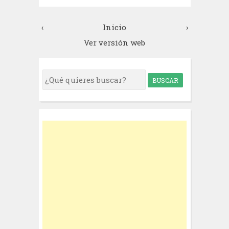
‹
Inicio
›
Ver versión web
S
e
a
r
c
h
f
o
r
: