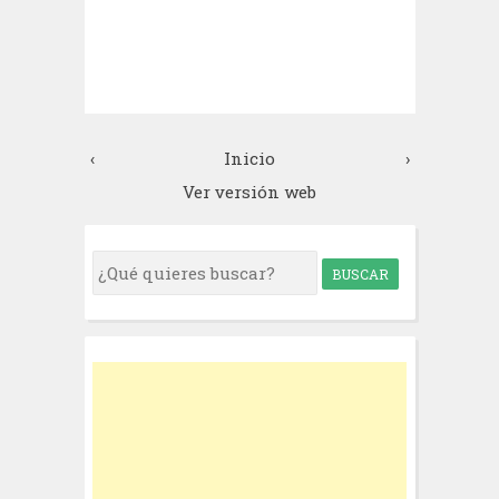
‹
Inicio
›
Ver versión web
S
e
a
r
c
h
f