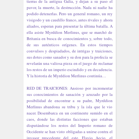
tierras de la antigua Galia, y dejan a su paso el
pavor, la muerte, la destrucción. Nada ni nadie ha
podido detenerlas. Pero un general romano, un rey
visigodo y un caudillo franco, antes rivales y ahora
aliados, esperan para presentar la última batalla. A
ella asiste Myrddion Merlinus, que se marchó de
Britania en busca de conocimientos y, sobre todo,
de sus auténticos orígenes. En estos tiempos
convulsos y despiadados, de intrigas y traiciones,
sus dotes como sanador y su don para la profecía se
revelarán una valiosa pieza en el juego de reclamar
los restos de un imperio escindido y en decadencia.
Y la historia de Myrddion Merlinus continúa…
RED DE TRAICIONES: Ansioso por incrementar
sus conocimientos de sanación y azuzado por la
posibilidad de encontrar a su padre, Myrddion
Merlinus abandona su tribu y la isla que le vio
nacer. Desembarca en un continente sumido en el
caos, donde las distintas facciones que estaban
disputándose los restos del Imperio romano de
Occidente se han visto obligadas a unirse contra el
invasor procedente del este. Flavio Aecio, el