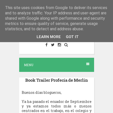
S
This site uses cookies from Google to deliver its services
El salón del libro - Blog de
and to analyze traffic. Your IP address and user-agent are
k
reseñas literarias
shared with Google along with performance and security
i
metrics to ensure quality of service, generate usage
Lugar de encuentro para todo lo
p
statistics, and to detect and address abuse.
relacionado con la lectura.
t
LEARN MORE
GOT IT
o
c
o
MENU
n
t
Book Trailer Profecía de Merlín
e
n
Buenos días blogueros,
t
Ya ha pasado el ecuador de Septiembre
y ya estamos todos más o menos
centrados en el trabajo, en el colegio y