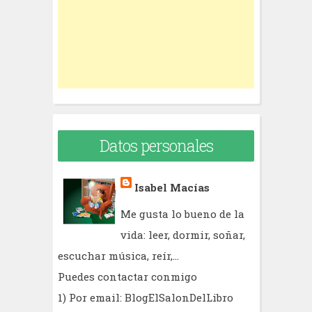
o
r
:
Datos personales
Isabel Macías
Me gusta lo bueno de la
vida: leer, dormir, soñar,
escuchar música, reír,...
Puedes contactar conmigo
1) Por email: BlogElSalonDelLibro