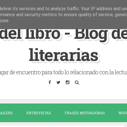
liver its services and to analyze traffic. Your IP address and u
rmance and security metrics to ensure quality of service, gene
buse.
del libro - Blog 
literarias
gar de encuentro para todo lo relacionado con la lectu
AILERS
ENTREVISTAS
FRASES MOTIVADORAS
NOV