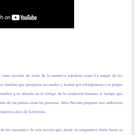
e otras novelas de éxito de la narrativa española como La sangre de los
dos familias que persiguen sus sueños y luchan por sobreponerse a su propio
familiar q ue ahonda en el vértigo de la condición humana al tiempo que
a de las patrias están las personas. Julia Navarro propone una ambiciosa
omentos clave de la historia.
s de los escenarios de esta novela que, desde su enigmático título hasta su