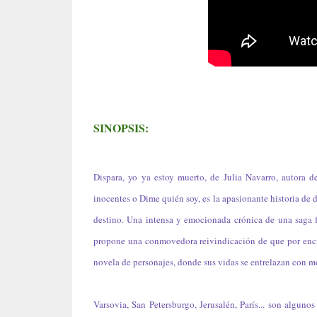
SINOPSIS:
Dispara, yo ya estoy muerto, de Julia Navarro, autora d
inocentes o Dime quién soy, es la apasionante historia de 
destino. Una intensa y emocionada crónica de una saga 
propone una conmovedora reivindicación de que por encim
novela de personajes, donde sus vidas se entrelazan con m
Varsovia, San Petersburgo, Jerusalén, París... son alguno