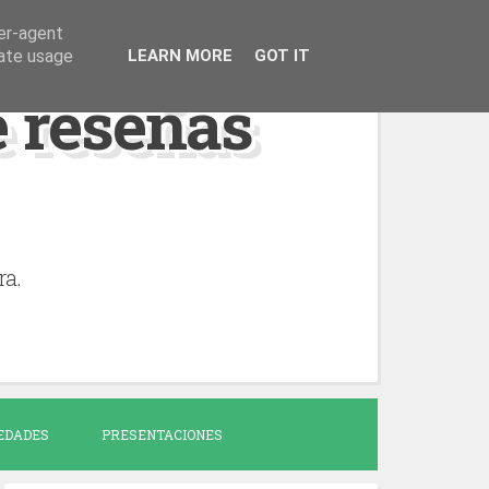
ser-agent
rate usage
LEARN MORE
GOT IT
de reseñas
ra.
EDADES
PRESENTACIONES