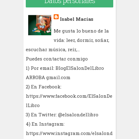
Datos personales
Isabel Macías
Me gusta lo bueno de la
vida: leer, dormir, soñar,
escuchar música, reír,...
Puedes contactar conmigo
1) Por email: BlogElSalonDelLibro
ARROBA gmail.com
2) En Facebook:
https://www.facebook.com/ElSalonDe
lLibro
3) En Twitter: @elsalondellibro
4) En Instagram:
https://www.instagram.com/elsalond