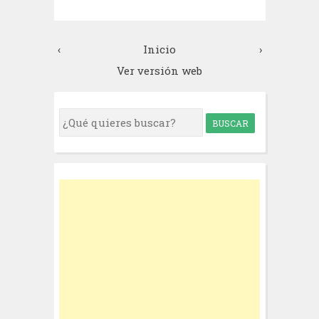
‹
Inicio
›
Ver versión web
S
e
a
r
c
h
f
o
r
: