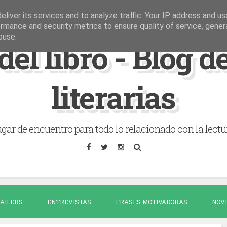
liver its services and to analyze traffic. Your IP address and u
rmance and security metrics to ensure quality of service, gene
buse.
del libro - Blog 
literarias
gar de encuentro para todo lo relacionado con la lectu
AILERS
ENTREVISTAS
FRASES MOTIVADORAS
NOV