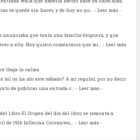
 entrada tenía que haberla hecho hace ya unos días,
ias se quedó sin hacer, y de hoy no qu…
- Leer más -
s anunciaba que tenía una familia bloguera, y que
ecer a ella. Hoy quiero comentaros que mi…
- Leer más
re llega la calma
 tal os ha ido este sábado? A mí regular, por no decir
unto de publicar una entrada c…
- Leer más -
del Libro El Origen del día del libro se remonta a
ril de 1916 fallecían Cervantes,…
- Leer más -