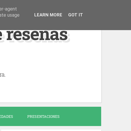
ser-agent
rate usage
LEARN MORE
GOT IT
de reseñas
ra.
EDADES
PRESENTACIONES