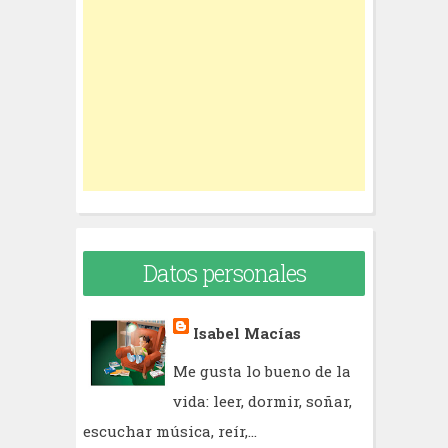
h
f
o
r
:
Datos personales
Isabel Macías
Me gusta lo bueno de la
vida: leer, dormir, soñar,
escuchar música, reír,...