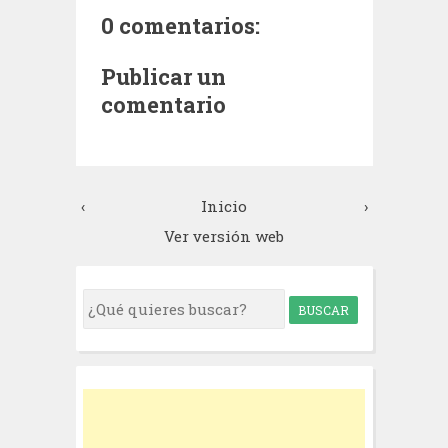
0 comentarios:
Publicar un
comentario
‹
Inicio
›
Ver versión web
S
e
a
r
c