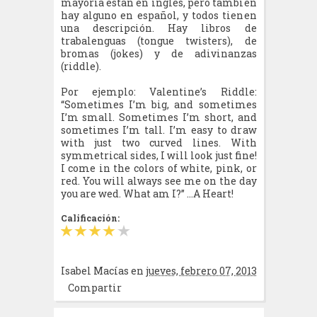
mayoría están en inglés, pero también
hay alguno en español, y todos tienen
una descripción. Hay libros de
trabalenguas (tongue twisters), de
bromas (jokes) y de adivinanzas
(riddle).
Por ejemplo: Valentine’s Riddle:
“Sometimes I’m big, and sometimes
I’m small. Sometimes I’m short, and
sometimes I’m tall. I’m easy to draw
with just two curved lines. With
symmetrical sides, I will look just fine!
I come in the colors of white, pink, or
red. You will always see me on the day
you are wed. What am I?” …A Heart!
Calificación:
Isabel Macías
en
jueves, febrero 07, 2013
Compartir