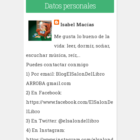
Datos personales
Isabel Macías
Me gusta lo bueno de la
vida: leer, dormir, soñar,
escuchar música, reír,...
Puedes contactar conmigo
1) Por email: BlogElSalonDelLibro
ARROBA gmail.com
2) En Facebook:
https://www.facebook.com/ElSalonDe
lLibro
3) En Twitter: @elsalondellibro
4) En Instagram:
https://www.instagram.com/elsalond