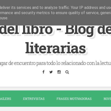
liver its services and to analyze traffic. Your IP address and u
rmance and security metrics to ensure quality of service, gene
buse.
del libro - Blog 
literarias
gar de encuentro para todo lo relacionado con la lectu
AILERS
ENTREVISTAS
FRASES MOTIVADORAS
NOV