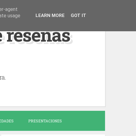
ser-agent
rate usage
LEARN MORE
GOT IT
de reseñas
ra.
EDADES
PRESENTACIONES