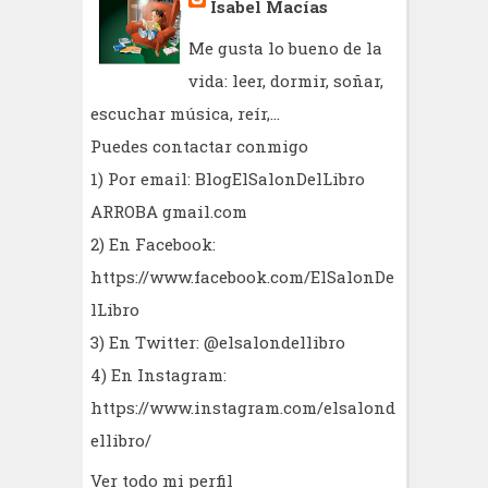
Isabel Macías
Me gusta lo bueno de la
vida: leer, dormir, soñar,
escuchar música, reír,...
Puedes contactar conmigo
1) Por email: BlogElSalonDelLibro
ARROBA gmail.com
2) En Facebook:
https://www.facebook.com/ElSalonDe
lLibro
3) En Twitter: @elsalondellibro
4) En Instagram:
https://www.instagram.com/elsalond
ellibro/
Ver todo mi perfil