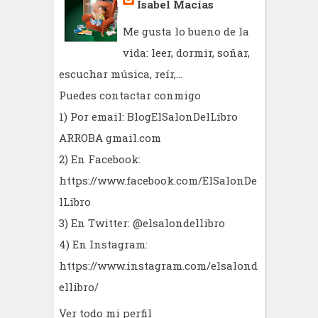
Isabel Macías
Me gusta lo bueno de la
vida: leer, dormir, soñar,
escuchar música, reír,...
Puedes contactar conmigo
1) Por email: BlogElSalonDelLibro
ARROBA gmail.com
2) En Facebook:
https://www.facebook.com/ElSalonDe
lLibro
3) En Twitter: @elsalondellibro
4) En Instagram:
https://www.instagram.com/elsalond
ellibro/
Ver todo mi perfil