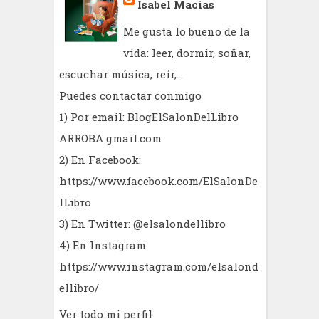
Isabel Macías
Me gusta lo bueno de la
vida: leer, dormir, soñar,
escuchar música, reír,...
Puedes contactar conmigo
1) Por email: BlogElSalonDelLibro
ARROBA gmail.com
2) En Facebook:
https://www.facebook.com/ElSalonDe
lLibro
3) En Twitter: @elsalondellibro
4) En Instagram:
https://www.instagram.com/elsalond
ellibro/
Ver todo mi perfil