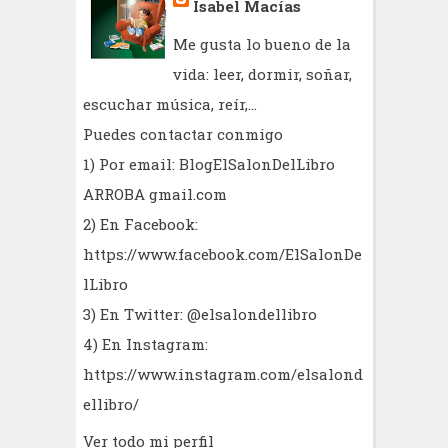
Isabel Macías
Me gusta lo bueno de la
vida: leer, dormir, soñar,
escuchar música, reír,...
Puedes contactar conmigo
1) Por email: BlogElSalonDelLibro
ARROBA gmail.com
2) En Facebook:
https://www.facebook.com/ElSalonDe
lLibro
3) En Twitter: @elsalondellibro
4) En Instagram:
https://www.instagram.com/elsalond
ellibro/
Ver todo mi perfil