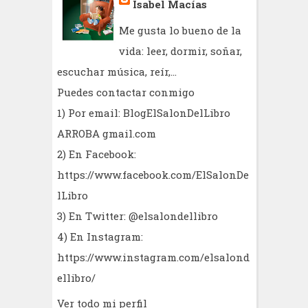
Isabel Macías
Me gusta lo bueno de la
vida: leer, dormir, soñar,
escuchar música, reír,...
Puedes contactar conmigo
1) Por email: BlogElSalonDelLibro
ARROBA gmail.com
2) En Facebook:
https://www.facebook.com/ElSalonDe
lLibro
3) En Twitter: @elsalondellibro
4) En Instagram:
https://www.instagram.com/elsalond
ellibro/
Ver todo mi perfil