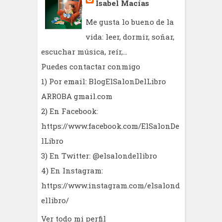
Isabel Macías
Me gusta lo bueno de la
vida: leer, dormir, soñar,
escuchar música, reír,...
Puedes contactar conmigo
1) Por email: BlogElSalonDelLibro
ARROBA gmail.com
2) En Facebook:
https://www.facebook.com/ElSalonDe
lLibro
3) En Twitter: @elsalondellibro
4) En Instagram:
https://www.instagram.com/elsalond
ellibro/
Ver todo mi perfil