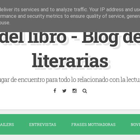
liver its services and to analyze traffic. Your IP address and u
rmance and security metrics to ensure quality of service, gene
buse.
del libro - Blog 
literarias
gar de encuentro para todo lo relacionado con la lectu
AILERS
ENTREVISTAS
FRASES MOTIVADORAS
NOV