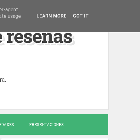
ser-agent
rate usage
LEARN MORE
GOT IT
de reseñas
ra.
EDADES
PRESENTACIONES