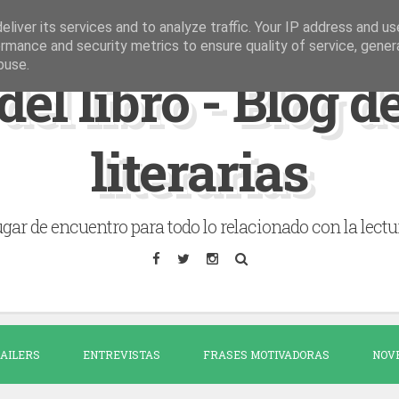
liver its services and to analyze traffic. Your IP address and u
rmance and security metrics to ensure quality of service, gene
buse.
del libro - Blog 
literarias
gar de encuentro para todo lo relacionado con la lectu
AILERS
ENTREVISTAS
FRASES MOTIVADORAS
NOV