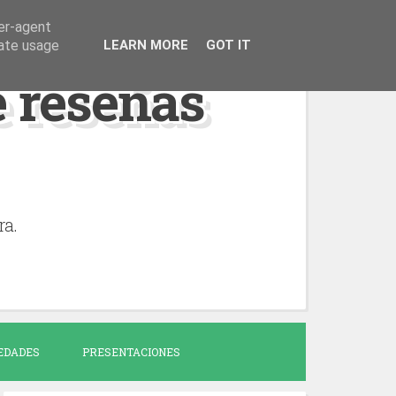
ser-agent
rate usage
LEARN MORE
GOT IT
de reseñas
ra.
EDADES
PRESENTACIONES