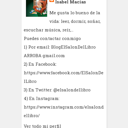
Isabel Macías
Me gusta lo bueno de la
vida: leer, dormir, soñar,
escuchar música, reír,...
Puedes contactar conmigo
1) Por email: BlogElSalonDelLibro
ARROBA gmail.com
2) En Facebook:
https://www.facebook.com/ElSalonDe
lLibro
3) En Twitter: @elsalondellibro
4) En Instagram:
https://www.instagram.com/elsalond
ellibro/
Ver todo mi perfil