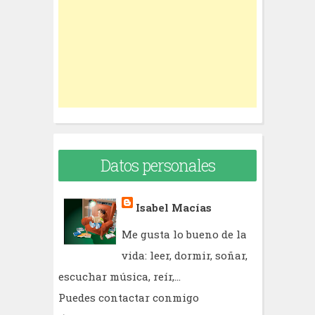
o
r
:
Datos personales
Isabel Macías
Me gusta lo bueno de la
vida: leer, dormir, soñar,
escuchar música, reír,...
Puedes contactar conmigo