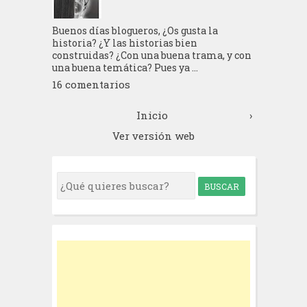
Buenos días blogueros, ¿Os gusta la
historia? ¿Y las historias bien
construidas? ¿Con una buena trama, y con
una buena temática? Pues ya ...
16 comentarios
Inicio
›
Ver versión web
S
e
a
r
c
h
f