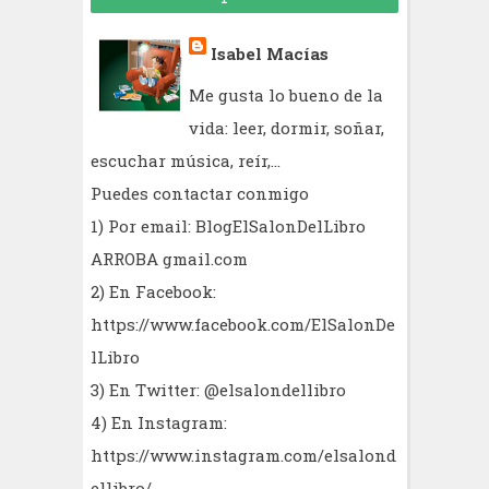
Isabel Macías
Me gusta lo bueno de la
vida: leer, dormir, soñar,
escuchar música, reír,...
Puedes contactar conmigo
1) Por email: BlogElSalonDelLibro
ARROBA gmail.com
2) En Facebook:
https://www.facebook.com/ElSalonDe
lLibro
3) En Twitter: @elsalondellibro
4) En Instagram:
https://www.instagram.com/elsalond
ellibro/