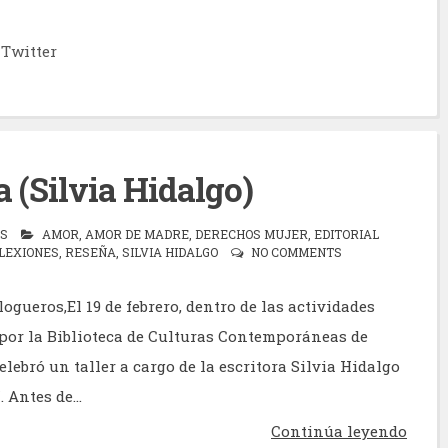
Twitter
a (Silvia Hidalgo)
AS
AMOR
,
AMOR DE MADRE
,
DERECHOS MUJER
,
EDITORIAL
LEXIONES
,
RESEÑA
,
SILVIA HIDALGO
NO COMMENTS
ogueros,El 19 de febrero, dentro de las actividades
or la Biblioteca de Culturas Contemporáneas de
elebró un taller a cargo de la escritora Silvia Hidalgo
. Antes de...
Continúa leyendo