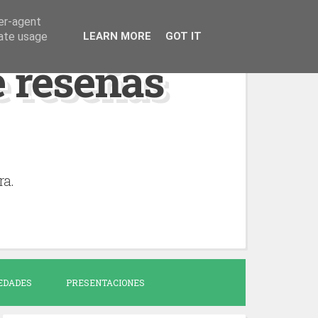
ser-agent
rate usage
LEARN MORE
GOT IT
de reseñas
ra.
EDADES
PRESENTACIONES