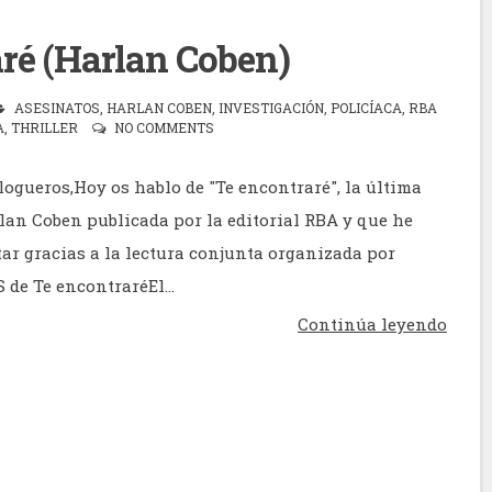
ré (Harlan Coben)
ASESINATOS
,
HARLAN COBEN
,
INVESTIGACIÓN
,
POLICÍACA
,
RBA
A
,
THRILLER
NO COMMENTS
logueros,Hoy os hablo de "Te encontraré", la última
lan Coben publicada por la editorial RBA y que he
tar gracias a la lectura conjunta organizada por
de Te encontraréEl...
Continúa leyendo