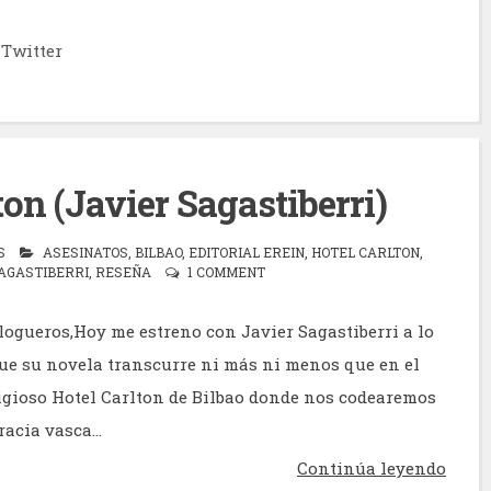
Twitter
ton (Javier Sagastiberri)
S
ASESINATOS
,
BILBAO
,
EDITORIAL EREIN
,
HOTEL CARLTON
,
SAGASTIBERRI
,
RESEÑA
1 COMMENT
logueros,Hoy me estreno con Javier Sagastiberri a lo
que su novela transcurre ni más ni menos que en el
tigioso Hotel Carlton de Bilbao donde nos codearemos
racia vasca...
Continúa leyendo