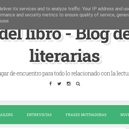
liver its services and to analyze traffic. Your IP address and u
rmance and security metrics to ensure quality of service, gene
buse.
del libro - Blog 
literarias
gar de encuentro para todo lo relacionado con la lectu
AILERS
ENTREVISTAS
FRASES MOTIVADORAS
NOV