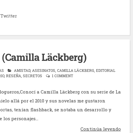
Twitter
 (Camilla Läckberg)
AS
AMISTAD
,
ASESINATOS
,
CAMILLA LÄCKBERG
,
EDITORIAL
IO
,
RESEÑA
,
SECRETOS
1 COMMENT
logueros,Conocí a Camilla Läckberg con su serie de La
ielo allá por el 2010 y sus novelas me gustaron
ortas, tenían flashback, se notaba un desarrollo y
 los personajes...
Continúa leyendo