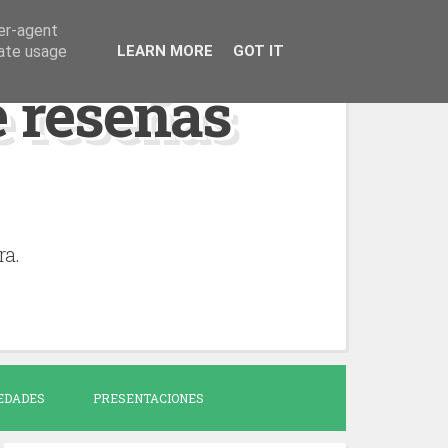
ser-agent
rate usage
LEARN MORE
GOT IT
de reseñas
ra.
EDADES
PRESENTACIONES