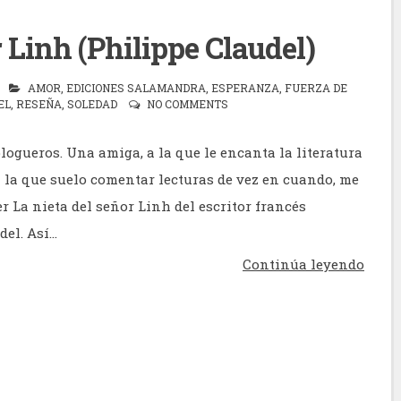
r Linh (Philippe Claudel)
AMOR
,
EDICIONES SALAMANDRA
,
ESPERANZA
,
FUERZA DE
EL
,
RESEÑA
,
SOLEDAD
NO COMMENTS
logueros. Una amiga, a la que le encanta la literatura
n la que suelo comentar lecturas de vez en cuando, me
r La nieta del señor Linh del escritor francés
el. Así...
Continúa leyendo