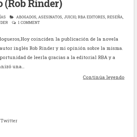
io (Rob Rinder)
ÍAS
ABOGADOS
,
ASESINATOS
,
JUICIO
,
RBA EDITORES
,
RESEÑA
,
NDER
1 COMMENT
logueros,Hoy coinciden la publicación de la novela
l autor inglés Rob Rinder y mi opinión sobre la misma.
portunidad de leerla gracias a la editorial RBA y a
nizó una...
Continúa leyendo
Twitter