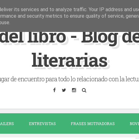
liver its services and to analyze traffic. Your IP address and u
rmance and security metrics to ensure quality of service, gene
buse.
del libro - Blog 
literarias
gar de encuentro para todo lo relacionado con la lectu
AILERS
ENTREVISTAS
FRASES MOTIVADORAS
NOV