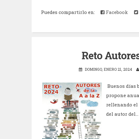
Puedes compartirlo en:
Facebook
Reto Autores
DOMINGO, ENERO 21, 2024
Buenos días b
propone anual
rellenando el
del autor del...