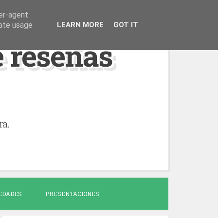
ser-agent
rate usage
LEARN MORE
GOT IT
de reseñas
ra.
EDADES
PRESENTACIONES