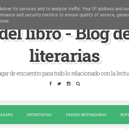
liver its services and to analyze traffic. Your IP address and u
rmance and security metrics to ensure quality of service, gene
buse.
del libro - Blog 
literarias
gar de encuentro para todo lo relacionado con la lectu
AILERS
ENTREVISTAS
FRASES MOTIVADORAS
NOV