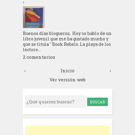
›
Buenos días blogueros, Hoy os hablo de un
libro juvenil que me ha gustado mucho y
que se titula " Book Rebels. La playa de los
lectore...
2 comentarios
‹
Inicio
›
Ver versión web
S
e
a
r