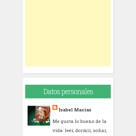
c
h
f
o
r
:
Datos personales
Isabel Macías
Me gusta lo bueno de la
vida: leer, dormir, soñar,