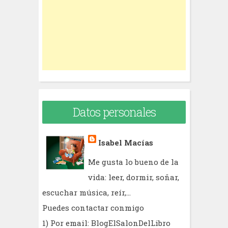
o
r
:
Datos personales
Isabel Macías
Me gusta lo bueno de la
vida: leer, dormir, soñar,
escuchar música, reír,...
Puedes contactar conmigo
1) Por email: BlogElSalonDelLibro