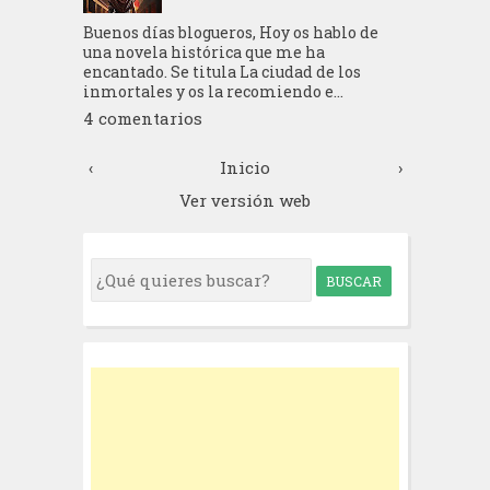
Buenos días blogueros, Hoy os hablo de
una novela histórica que me ha
encantado. Se titula La ciudad de los
inmortales y os la recomiendo e...
4 comentarios
‹
Inicio
›
Ver versión web
S
e
a
r
c
h
f