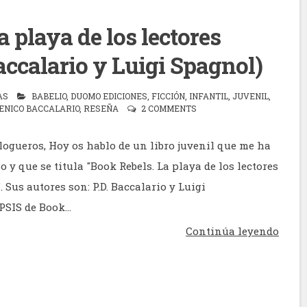
a playa de los lectores
Baccalario y Luigi Spagnol)
AS
BABELIO
,
DUOMO EDICIONES
,
FICCIÓN
,
INFANTIL
,
JUVENIL
,
ENICO BACCALARIO
,
RESEÑA
2 COMMENTS
logueros, Hoy os hablo de un libro juvenil que me ha
y que se titula "Book Rebels. La playa de los lectores
. Sus autores son: P.D. Baccalario y Luigi
SIS de Book...
Continúa leyendo