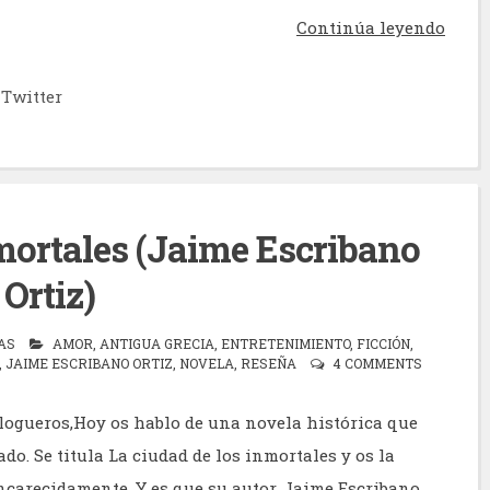
Continúa leyendo
Twitter
mortales (Jaime Escribano
Ortiz)
AS
AMOR
,
ANTIGUA GRECIA
,
ENTRETENIMIENTO
,
FICCIÓN
,
,
JAIME ESCRIBANO ORTIZ
,
NOVELA
,
RESEÑA
4 COMMENTS
logueros,Hoy os hablo de una novela histórica que
o. Se titula La ciudad de los inmortales y os la
carecidamente. Y es que su autor, Jaime Escribano