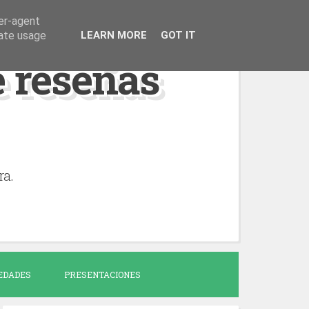
ser-agent
rate usage
LEARN MORE
GOT IT
de reseñas
ra.
EDADES
PRESENTACIONES