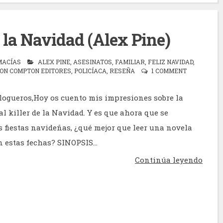
de la Navidad (Alex Pine)
MACÍAS
ALEX PINE
,
ASESINATOS
,
FAMILIAR
,
FELIZ NAVIDAD
,
ON COMPTON EDITORES
,
POLICÍACA
,
RESEÑA
1 COMMENT
logueros,Hoy os cuento mis impresiones sobre la
al killer de la Navidad. Y es que ahora que se
 fiestas navideñas, ¿qué mejor que leer una novela
 estas fechas? SINOPSIS...
Continúa leyendo