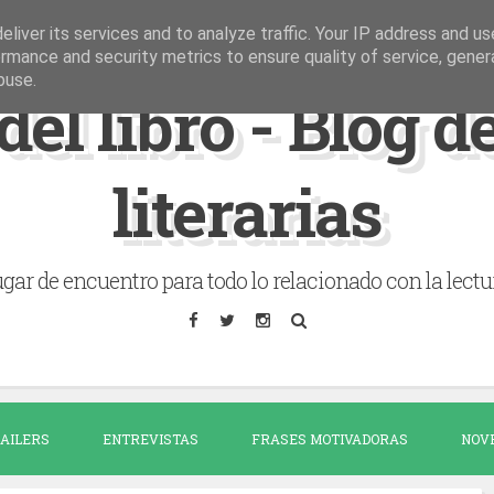
liver its services and to analyze traffic. Your IP address and u
rmance and security metrics to ensure quality of service, gene
buse.
del libro - Blog 
literarias
gar de encuentro para todo lo relacionado con la lectu
AILERS
ENTREVISTAS
FRASES MOTIVADORAS
NOV