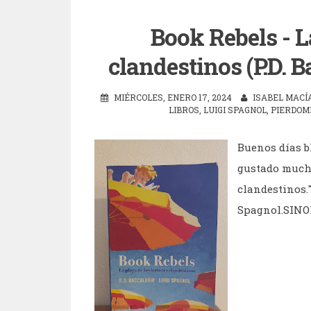
Book Rebels - L
clandestinos (P.D. 
MIÉRCOLES, ENERO 17, 2024
ISABEL MACÍ
LIBROS
,
LUIGI SPAGNOL
,
PIERDOM
Buenos días b
gustado mucho 
clandestinos."
Spagnol.SINOP