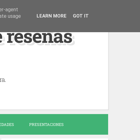
ser-agent
rate usage
LEARN MORE
GOT IT
de reseñas
ra.
EDADES
PRESENTACIONES