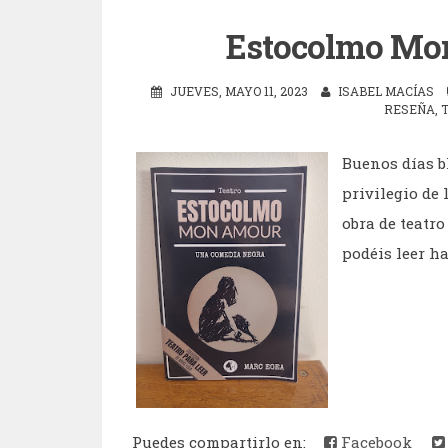
Estocolmo Mo
JUEVES, MAYO 11, 2023
ISABEL MACÍAS
RESEÑA
,
Buenos días b
privilegio de
obra de teatr
podéis leer ha
Puedes compartirlo en:
Facebook