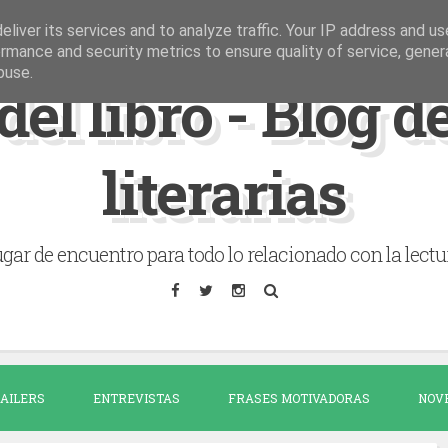
liver its services and to analyze traffic. Your IP address and u
rmance and security metrics to ensure quality of service, gene
buse.
del libro - Blog 
literarias
gar de encuentro para todo lo relacionado con la lectu
AILERS
ENTREVISTAS
FRASES MOTIVADORAS
NOV