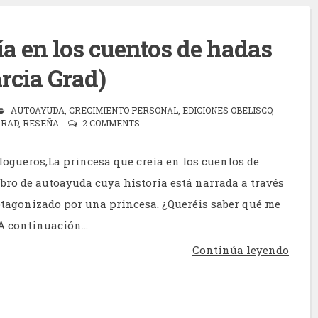
ía en los cuentos de hadas
rcia Grad)
AUTOAYUDA
,
CRECIMIENTO PERSONAL
,
EDICIONES OBELISCO
,
GRAD
,
RESEÑA
2 COMMENTS
logueros,La princesa que creía en los cuentos de
ibro de autoayuda cuya historia está narrada a través
tagonizado por una princesa. ¿Queréis saber qué me
A continuación...
Continúa leyendo