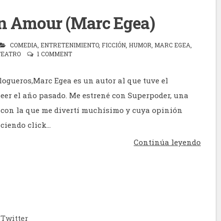
n Amour (Marc Egea)
COMEDIA
,
ENTRETENIMIENTO
,
FICCIÓN
,
HUMOR
,
MARC EGEA
,
TEATRO
1 COMMENT
logueros,Marc Egea es un autor al que tuve el
 leer el año pasado. Me estrené con Superpoder, una
o con la que me divertí muchísimo y cuya opinión
ciendo click...
Continúa leyendo
Twitter