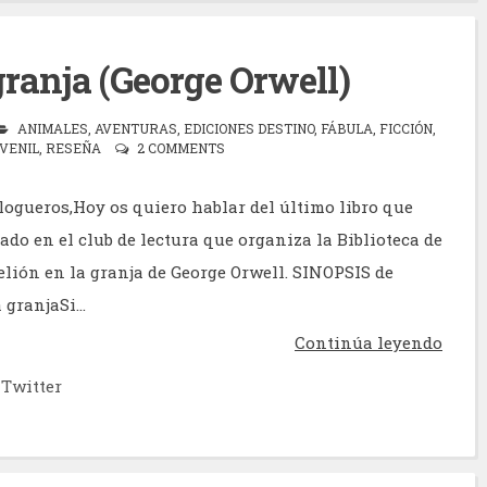
granja (George Orwell)
ANIMALES
,
AVENTURAS
,
EDICIONES DESTINO
,
FÁBULA
,
FICCIÓN
,
VENIL
,
RESEÑA
2 COMMENTS
logueros,Hoy os quiero hablar del último libro que
do en el club de lectura que organiza la Biblioteca de
elión en la granja de George Orwell. SINOPSIS de
 granjaSi...
Continúa leyendo
Twitter