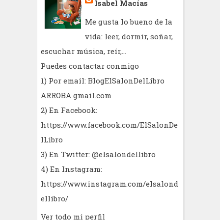
Isabel Macías
Me gusta lo bueno de la
vida: leer, dormir, soñar,
escuchar música, reír,...
Puedes contactar conmigo
1) Por email: BlogElSalonDelLibro
ARROBA gmail.com
2) En Facebook:
https://www.facebook.com/ElSalonDe
lLibro
3) En Twitter: @elsalondellibro
4) En Instagram:
https://www.instagram.com/elsalond
ellibro/
Ver todo mi perfil