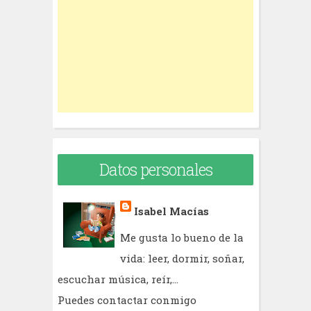
f
o
r
:
Datos personales
Isabel Macías
Me gusta lo bueno de la
vida: leer, dormir, soñar,
escuchar música, reír,...
Puedes contactar conmigo