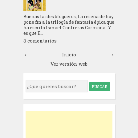
Buenas tardes blogueros, La reseña de hoy
pone fin a la trilogía de fantasía épica que
ha escrito Ismael Contreras Carmona . Y
es que E...
8 comentarios
‹
Inicio
›
Ver versión web
S
e
a
r
c
h