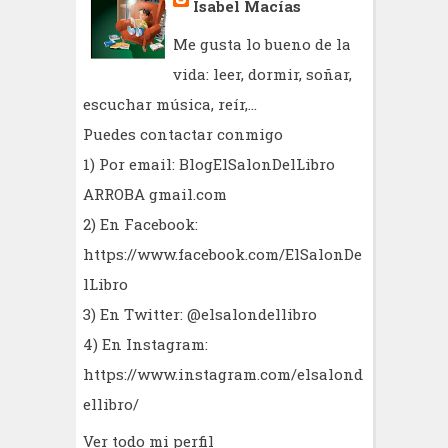
Isabel Macías
Me gusta lo bueno de la
vida: leer, dormir, soñar,
escuchar música, reír,...
Puedes contactar conmigo
1) Por email: BlogElSalonDelLibro
ARROBA gmail.com
2) En Facebook:
https://www.facebook.com/ElSalonDe
lLibro
3) En Twitter: @elsalondellibro
4) En Instagram:
https://www.instagram.com/elsalond
ellibro/
Ver todo mi perfil