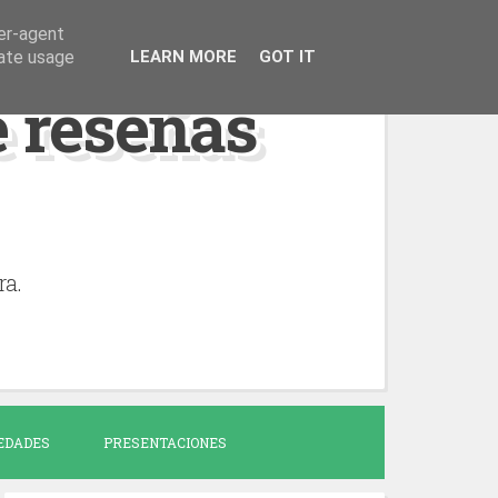
ser-agent
rate usage
LEARN MORE
GOT IT
de reseñas
ra.
EDADES
PRESENTACIONES