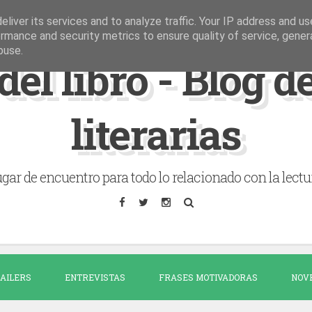
liver its services and to analyze traffic. Your IP address and u
rmance and security metrics to ensure quality of service, gene
buse.
del libro - Blog 
literarias
gar de encuentro para todo lo relacionado con la lectu
AILERS
ENTREVISTAS
FRASES MOTIVADORAS
NOV