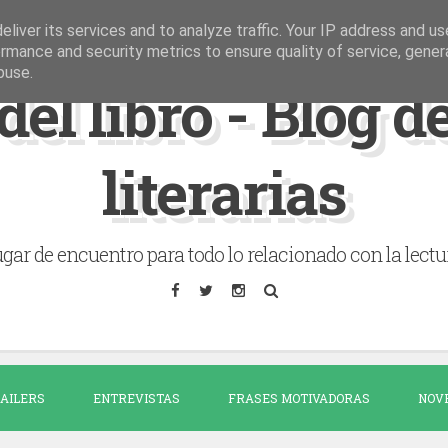
liver its services and to analyze traffic. Your IP address and u
rmance and security metrics to ensure quality of service, gene
buse.
del libro - Blog 
literarias
gar de encuentro para todo lo relacionado con la lectu
AILERS
ENTREVISTAS
FRASES MOTIVADORAS
NOV