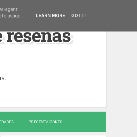
ser-agent
rate usage
LEARN MORE
GOT IT
de reseñas
ra.
EDADES
PRESENTACIONES