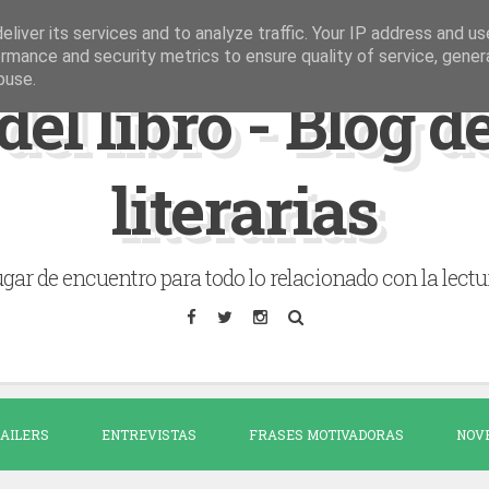
liver its services and to analyze traffic. Your IP address and u
rmance and security metrics to ensure quality of service, gene
buse.
del libro - Blog 
literarias
gar de encuentro para todo lo relacionado con la lectu
AILERS
ENTREVISTAS
FRASES MOTIVADORAS
NOV