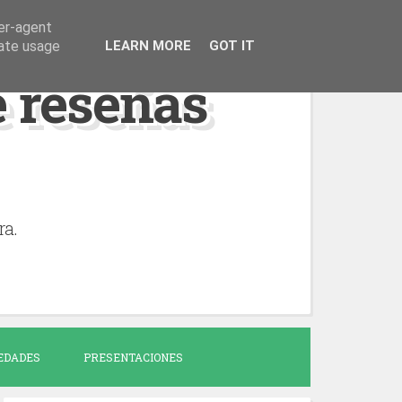
ser-agent
rate usage
LEARN MORE
GOT IT
de reseñas
ra.
EDADES
PRESENTACIONES